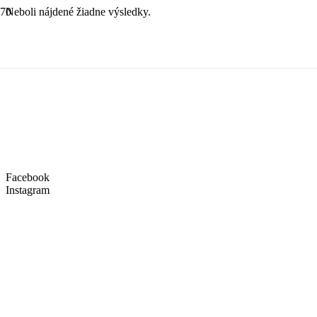
Neboli nájdené žiadne výsledky.
Kontaktné údaje
reality@easybyvanie.sk
0903 709 059
Facebook
Instagram
Adresa
Vojtecha Tvrdého 784/5
010 01 Žilina