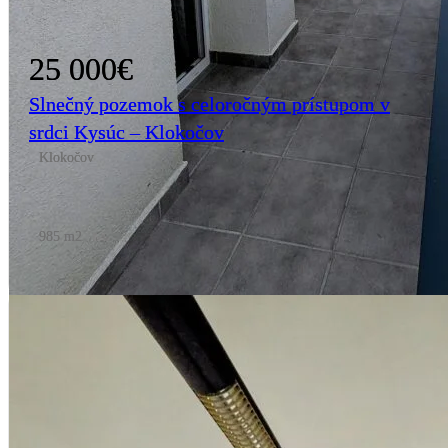
25 000€
Slnečný pozemok s celoročným prístupom v
srdci Kysúc – Klokočov
Klokočov
985 m2