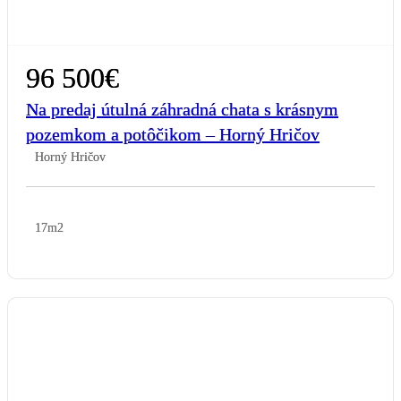
96 500€
Na predaj útulná záhradná chata s krásnym
pozemkom a potôčikom – Horný Hričov
Horný Hričov
17m2