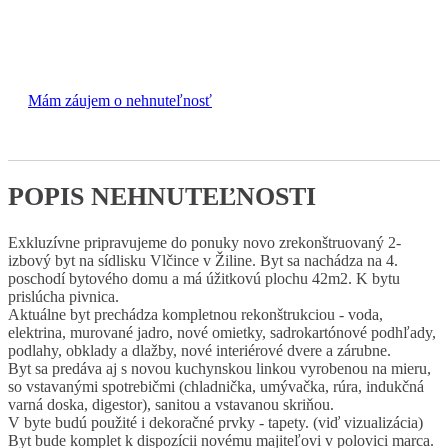
kompletná rekonštrukcia
144 000 €
Mám záujem o nehnuteľnosť
POPIS NEHNUTEĽNOSTI
Exkluzívne pripravujeme do ponuky novo zrekonštruovaný 2-
izbový byt na sídlisku Vlčince v Žiline. Byt sa nachádza na 4.
poschodí bytového domu a má úžitkovú plochu 42m2. K bytu
prislúcha pivnica.
Aktuálne byt prechádza kompletnou rekonštrukciou - voda,
elektrina, murované jadro, nové omietky, sadrokartónové podhľady,
podlahy, obklady a dlažby, nové interiérové dvere a zárubne.
Byt sa predáva aj s novou kuchynskou linkou vyrobenou na mieru,
so vstavanými spotrebičmi (chladnička, umývačka, rúra, indukčná
varná doska, digestor), sanitou a vstavanou skriňou.
V byte budú použité i dekoračné prvky - tapety. (viď vizualizácia)
Byt bude komplet k dispozícii novému majiteľovi v polovici marca.