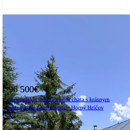
96 500€
Na predaj útulná záhradná chata s krásnym
pozemkom a potôčikom – Horný Hričov
Horný Hričov