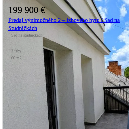
199 900 €
Predaj výnimočného 2 – izbového bytu / Sad na
Studničkách
Sad na studničkách
2 izby
60 m2