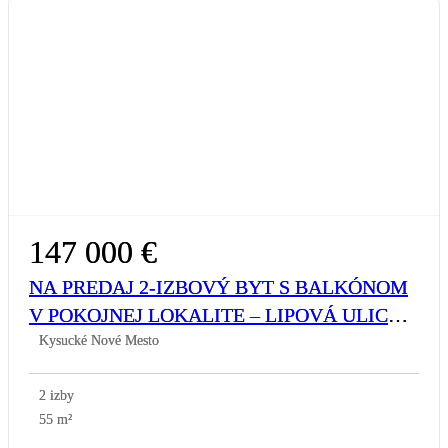
147 000 €
NA PREDAJ 2-IZBOVÝ BYT S BALKÓNOM
V POKOJNEJ LOKALITE – LIPOVÁ ULICA,
KYSUCKÉ NOVÉ MESTO
Kysucké Nové Mesto
2 izby
55 m²