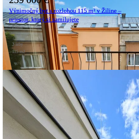
Výnimočný byt s rozlohou 115 m² v Žiline –
priestor, ktorý si zamilujete
Žilina
3 izby
115 m2