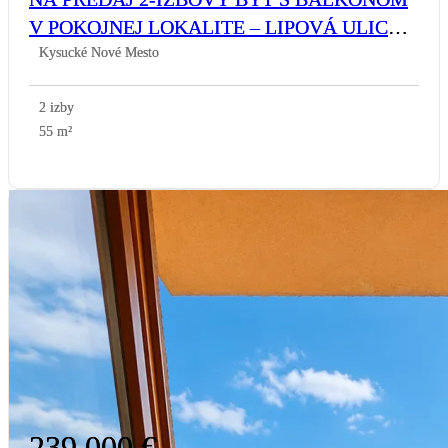
V POKOJNEJ LOKALITE – LIPOVÁ ULICA,
KYSUCKÉ NOVÉ MESTO
Kysucké Nové Mesto
2 izby
55 m²
239 000 €