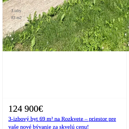
3 izby
83 m2
124 900€
3-izbový byt 69 m² na Rozkvete – priestor pre
vaše nové bývanie za skvelú cenu!