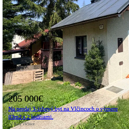
17m2
205 000€
Na predaj 3-izbový byt na Vlčincoch o výmere
83m2 s 2 lodžiami.
Žilina Vlčince